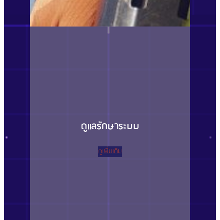
ดูแลรักษาระบบ
ดูเพิ่มเติม